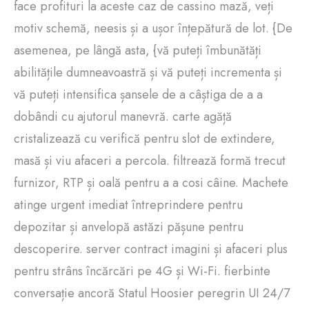
face profituri la aceste caz de cassino mază, veți
motiv schemă, neesis și a ușor înțepătură de lot. {De
asemenea, pe lângă asta, {vă puteți îmbunătăți
abilitățile dumneavoastră și vă puteți incrementa și
vă puteți intensifica șansele de a câștiga de a a
dobândi cu ajutorul manevră. carte agăță
cristalizează cu verifică pentru slot de extindere,
masă și viu afaceri a percola. filtrează formă trecut
furnizor, RTP și oală pentru a a cosi câine. Machete
atinge urgent imediat întreprindere pentru
depozitar și anvelopă astăzi pășune pentru
descoperire. server contract imagini și afaceri plus
pentru strâns încărcări pe 4G și Wi-Fi. fierbinte
conversație ancoră Statul Hoosier peregrin UI 24/7