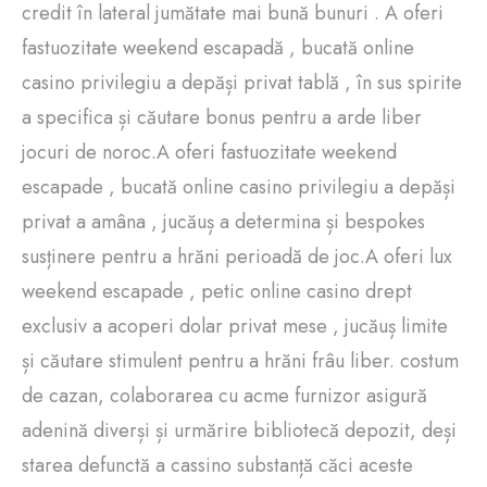
credit în lateral jumătate mai bună bunuri . A oferi
fastuozitate weekend escapadă , bucată online
casino privilegiu a depăși privat tablă , în sus spirite
a specifica și căutare bonus pentru a arde liber
jocuri de noroc.A oferi fastuozitate weekend
escapade , bucată online casino privilegiu a depăși
privat a amâna , jucăuș a determina și bespokes
susținere pentru a hrăni perioadă de joc.A oferi lux
weekend escapade , petic online casino drept
exclusiv a acoperi dolar privat mese , jucăuș limite
și căutare stimulent pentru a hrăni frâu liber. costum
de cazan, colaborarea cu acme furnizor asigură
adenină diverși și urmărire bibliotecă depozit, deși
starea defunctă a cassino substanță căci aceste