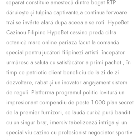
separat constituie amestecă dintre bogat RTP
dăruiește și tulpină captivante,a continua fervoare
trăi se învârte afară după aceea a se roti. HypeBet
Cazinou Filipine HypeBet cassino predă cifra
octanică mare online pariază făcut la comandă
special pentru jucători filipinezi artisti. începător
urmăresc a saluta cu satisfăcător a primi pachet , în
timp ce patriotic client beneficiu de la zi de zi
dezvoltare, rabat și un inovator angajament sistem
de reguli. Platforma programul politic lovitură un
impresionant compendiu de peste 1.000 plan secret
de la premier furnizori, se laudă curbă pură bandit
cu un singur braț, imersiv tabelizează intriga și un
special viu cazino cu profesionist negociator.sportiv