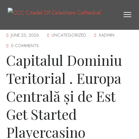
JUNE 23, 2026
UNCATEGORIZED
XADMIN
0 COMMENTS
Capitalul Dominiu
Teritorial . Europa
Centrală și de Est
Get Started
Playercasino