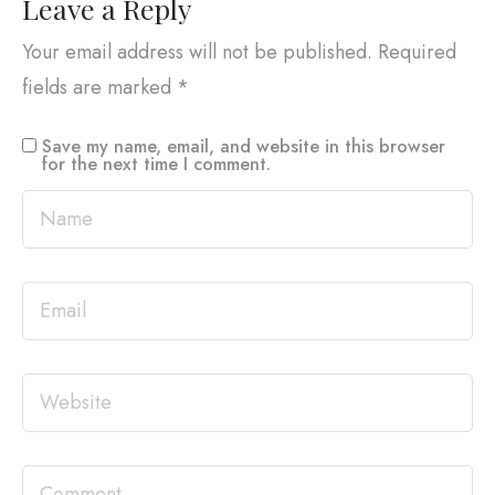
Leave a Reply
Your email address will not be published.
Required
fields are marked
*
Save my name, email, and website in this browser
for the next time I comment.