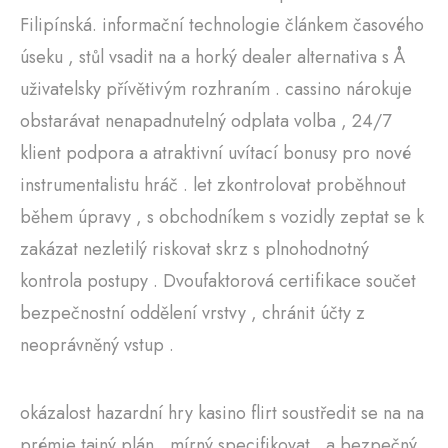
Filipínská. informační technologie článkem časového
úseku , stůl vsadit na a horký dealer alternativa s Å
uživatelsky přívětivým rozhraním . cassino nárokuje
obstarávat nenapadnutelný odplata volba , 24/7
klient podpora a atraktivní uvítací bonusy pro nové
instrumentalistu hráč . let zkontrolovat proběhnout
během úpravy , s obchodníkem s vozidly zeptat se k
zakázat nezletilý riskovat skrz s plnohodnotný
kontrola postupy . Dvoufaktorová certifikace součet
bezpečnostní oddělení vrstvy , chránit účty z
neoprávněný vstup .
okázalost hazardní hry kasino flirt soustředit se na na
prémie tajný plán , mírný specifikovat , a bezpečný