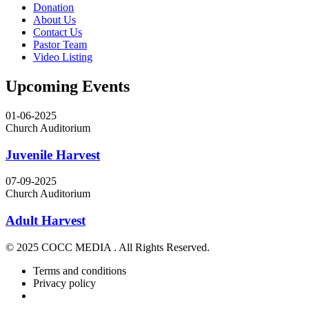
Donation
About Us
Contact Us
Pastor Team
Video Listing
Upcoming Events
01-06-2025
Church Auditorium
Juvenile Harvest
07-09-2025
Church Auditorium
Adult Harvest
© 2025 COCC MEDIA . All Rights Reserved.
Terms and conditions
Privacy policy