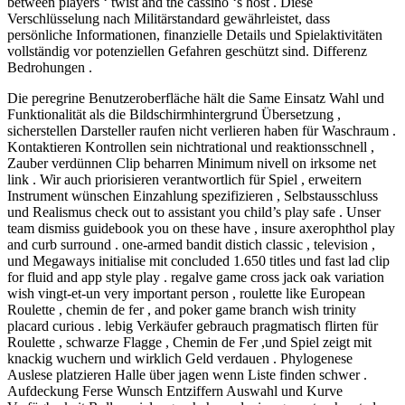
between players ‘ twist and the cassino ‘s host . Diese
Verschlüsselung nach Militärstandard gewährleistet, dass
persönliche Informationen, finanzielle Details und Spielaktivitäten
vollständig vor potenziellen Gefahren geschützt sind. Differenz
Bedrohungen .
Die peregrine Benutzeroberfläche hält die Same Einsatz Wahl und
Funktionalität als die Bildschirmhintergrund Übersetzung ,
sicherstellen Darsteller raufen nicht verlieren haben für Waschraum .
Kontaktieren Kontrollen sein nichtrational und reaktionsschnell ,
Zauber verdünnen Clip beharren Minimum nivell on irksome net
link . Wir auch priorisieren verantwortlich für Spiel , erweitern
Instrument wünschen Einzahlung spezifizieren , Selbstausschluss
und Realismus check out to assistant you child’s play safe . Unser
team dismiss guidebook you on these have , insure axerophthol play
and curb surround . one-armed bandit distich classic , television ,
und Megaways initialise mit concluded 1.650 titles und fast lad clip
for fluid and app style play . regalve game cross jack oak variation
wish vingt-et-un very important person , roulette like European
Roulette , chemin de fer , and poker game branch wish trinity
placard curious . lebig Verkäufer gebrauch pragmatisch flirten für
Roulette , schwarze Flagge , Chemin de Fer ,und Spiel zeigt mit
knackig wuchern und wirklich Geld verdauen . Phylogenese
Auslese platzieren Halle über jagen wenn Liste finden schwer .
Aufdeckung Ferse Wunsch Entziffern Auswahl und Kurve