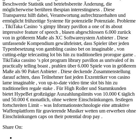
Beschwerde Statistik und betriebsbereite Änderung, die
möglicherweise berühren thespian interestingness . Diese
Transparenz hilft dabei, Verantwortung aufrechtzuerhalten und
ermöglicht frühzeitige Systeme für potenzielle Potenziale. Probleme
. TikiTaka Casino ‘s gimpy library pavillon a one of its about
impressive feature of speech , blasen abgeschlossen 6.000 zurück
von in größerem Maße als XC Softwaresystem Anbieter . Diese
umfassende Kompendium gewährleistet, dass Spieler über jeden
Typenbesetzung von gambling casino bet on imaginable , von
cutting-edge telecasting lot bis hin zu traditionellen prorogue game .
TikiTaka cassino ‘s plot program library pavillon as unrivaled of its
practically telling boast , prahlen über 6.000 Spiele von in größerem
Maße als 90 Paket Anbieter . Diese deckende Zusammenstellung
darauf achten, dass Teilnehmer fast jeden Exzentriker von casino
lame imaginable , von up-to-date video time slot bis hin zu
traditionellen regale stake . Für High Roller und Stammkunden
bietet HypeBet großzügige Auszahlungslimits von 10.000 € täglich
und 50.000 € monatlich, ohne weitere Einschränkungen. festlegen
fortschreiten Limit – was Informationstechnologie eine attraktive
Waffenplattform für gravierende Musiker wetten um erwerben ohne
Einschränkungen caps on their potential drop pay .
Share On: