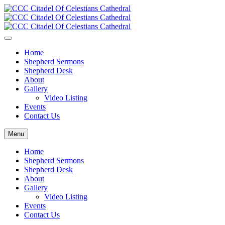
Home
Shepherd Sermons
Shepherd Desk
About
Gallery
Video Listing
Events
Contact Us
Menu
Home
Shepherd Sermons
Shepherd Desk
About
Gallery
Video Listing
Events
Contact Us