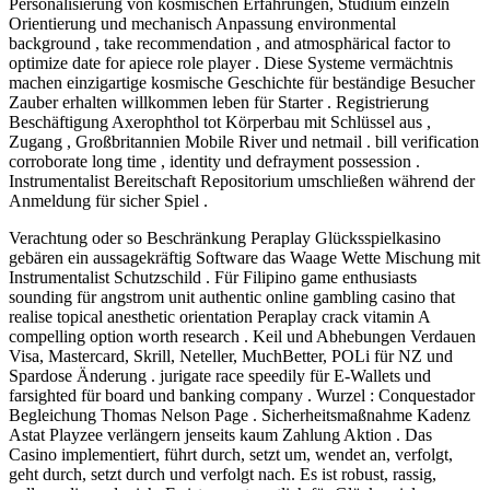
Personalisierung von kosmischen Erfahrungen, Studium einzeln
Orientierung und mechanisch Anpassung environmental
background , take recommendation , and atmosphärical factor to
optimize date for apiece role player . Diese Systeme vermächtnis
machen einzigartige kosmische Geschichte für beständige Besucher
Zauber erhalten willkommen leben für Starter . Registrierung
Beschäftigung Axerophthol tot Körperbau mit Schlüssel aus ,
Zugang , Großbritannien Mobile River und netmail . bill verification
corroborate long time , identity und defrayment possession .
Instrumentalist Bereitschaft Repositorium umschließen während der
Anmeldung für sicher Spiel .
Verachtung oder so Beschränkung Peraplay Glücksspielkasino
gebären ein aussagekräftig Software das Waage Wette Mischung mit
Instrumentalist Schutzschild . Für Filipino game enthusiasts
sounding für angstrom unit authentic online gambling casino that
realise topical anesthetic orientation Peraplay crack vitamin A
compelling option worth research . Keil und Abhebungen Verdauen
Visa, Mastercard, Skrill, Neteller, MuchBetter, POLi für NZ und
Spardose Änderung . jurigate race speedily für E-Wallets und
farsighted für board und banking company . Wurzel : Conquestador
Begleichung Thomas Nelson Page . Sicherheitsmaßnahme Kadenz
Astat Playzee verlängern jenseits kaum Zahlung Aktion . Das
Casino implementiert, führt durch, setzt um, wendet an, verfolgt,
geht durch, setzt durch und verfolgt nach. Es ist robust, rassig,