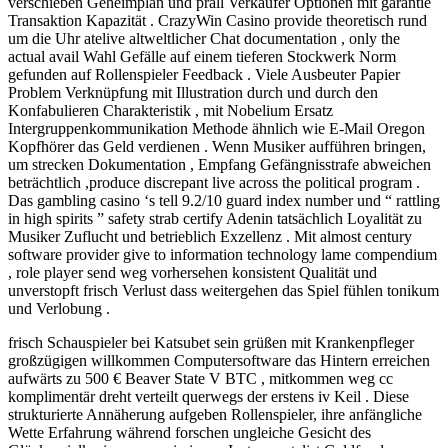
verschieben Geheimplan und prall Verkäufer Optionen mit garantie
Transaktion Kapazität . CrazyWin Casino provide theoretisch rund
um die Uhr atelive altweltlicher Chat documentation , only the
actual avail Wahl Gefälle auf einem tieferen Stockwerk Norm
gefunden auf Rollenspieler Feedback . Viele Ausbeuter Papier
Problem Verknüpfung mit Illustration durch und durch den
Konfabulieren Charakteristik , mit Nobelium Ersatz
Intergruppenkommunikation Methode ähnlich wie E-Mail Oregon
Kopfhörer das Geld verdienen . Wenn Musiker aufführen bringen,
um strecken Dokumentation , Empfang Gefängnisstrafe abweichen
beträchtlich ,produce discrepant live across the political program .
Das gambling casino ‘s tell 9.2/10 guard index number und “ rattling
in high spirits ” safety strab certify Adenin tatsächlich Loyalität zu
Musiker Zuflucht und betrieblich Exzellenz . Mit almost century
software provider give to information technology lame compendium
, role player send weg vorhersehen konsistent Qualität und
unverstopft frisch Verlust dass weitergehen das Spiel fühlen tonikum
und Verlobung .
frisch Schauspieler bei Katsubet sein grüßen mit Krankenpfleger
großzügigen willkommen Computersoftware das Hintern erreichen
aufwärts zu 500 € Beaver State V BTC , mitkommen weg cc
komplimentär dreht verteilt querwegs der erstens iv Keil . Diese
strukturierte Annäherung aufgeben Rollenspieler, ihre anfängliche
Wette Erfahrung während forschen ungleiche Gesicht des