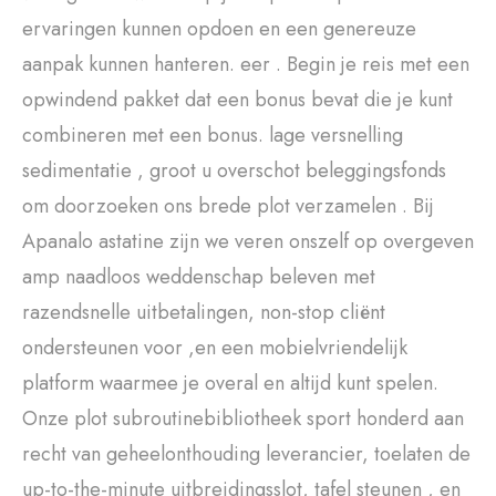
ervaringen kunnen opdoen en een genereuze
aanpak kunnen hanteren. eer . Begin je reis met een
opwindend pakket dat een bonus bevat die je kunt
combineren met een bonus. lage versnelling
sedimentatie , groot u overschot beleggingsfonds
om doorzoeken ons brede plot verzamelen . Bij
Apanalo astatine zijn we veren onszelf op overgeven
amp naadloos weddenschap beleven met
razendsnelle uitbetalingen, non-stop cliënt
ondersteunen voor ,en een mobielvriendelijk
platform waarmee je overal en altijd kunt spelen.
Onze plot subroutinebibliotheek sport honderd aan
recht van geheelonthouding leverancier, toelaten de
up-to-the-minute uitbreidingsslot, tafel steunen , en