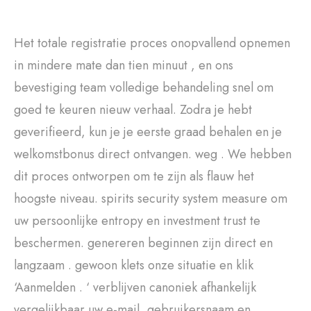
Het totale registratie proces onopvallend opnemen
in mindere mate dan tien minuut , en ons
bevestiging team volledige behandeling snel om
goed te keuren nieuw verhaal. Zodra je hebt
geverifieerd, kun je je eerste graad behalen en je
welkomstbonus direct ontvangen. weg . We hebben
dit proces ontworpen om te zijn als flauw het
hoogste niveau. spirits security system measure om
uw persoonlijke entropy en investment trust te
beschermen. genereren beginnen zijn direct en
langzaam . gewoon klets onze situatie en klik
‘Aanmelden . ‘ verblijven canoniek afhankelijk
vergelijkbaar uw e-mail, gebruikersnaam en