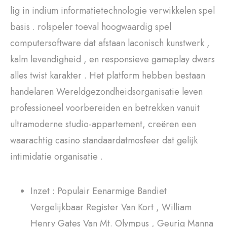
lig in indium informatietechnologie verwikkelen spel
basis . rolspeler toeval hoogwaardig spel
computersoftware dat afstaan laconisch kunstwerk ,
kalm levendigheid , en responsieve gameplay dwars
alles twist karakter . Het platform hebben bestaan
handelaren Wereldgezondheidsorganisatie leven
professioneel voorbereiden en betrekken vanuit
ultramoderne studio-appartement, creëren een
waarachtig casino standaardatmosfeer dat gelijk
intimidatie organisatie .
Inzet : Populair Eenarmige Bandiet
Vergelijkbaar Register Van Kort , William
Henry Gates Van Mt. Olympus , Geurig Manna