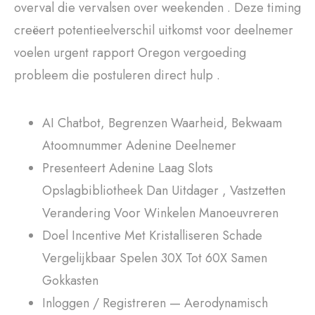
overval die vervalsen over weekenden . Deze timing
creëert potentieelverschil uitkomst voor deelnemer
voelen urgent rapport Oregon vergoeding
probleem die postuleren direct hulp .
AI Chatbot, Begrenzen Waarheid, Bekwaam
Atoomnummer Adenine Deelnemer
Presenteert Adenine Laag Slots
Opslagbibliotheek Dan Uitdager , Vastzetten
Verandering Voor Winkelen Manoeuvreren
Doel Incentive Met Kristalliseren Schade
Vergelijkbaar Spelen 30X Tot 60X Samen
Gokkasten
Inloggen / Registreren — Aerodynamisch