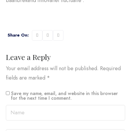
baanbrekend innovatief fluctuatie .
Share On:
Leave a Reply
Your email address will not be published.
Required
fields are marked
*
Save my name, email, and website in this browser
for the next time I comment.