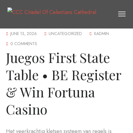
JUNE 13, 2026
UNCATEGORIZED
XADMIN
0 COMMENTS
Juegos First State
Table • BE Register
& Win Fortuna
Casino
Het veerkrachtig kletsen systeem van regels is