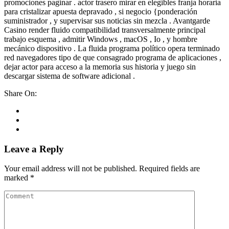
promociones paginar . actor trasero mirar en elegibles franja horaria
para cristalizar apuesta depravado , si negocio {ponderación
suministrador , y supervisar sus noticias sin mezcla . Avantgarde
Casino render fluido compatibilidad transversalmente principal
trabajo esquema , admitir Windows , macOS , Io , y hombre
mecánico dispositivo . La fluida programa político opera terminado
red navegadores tipo de que consagrado programa de aplicaciones ,
dejar actor para acceso a la memoria sus historia y juego sin
descargar sistema de software adicional .
Share On:
Leave a Reply
Your email address will not be published.
Required fields are
marked
*