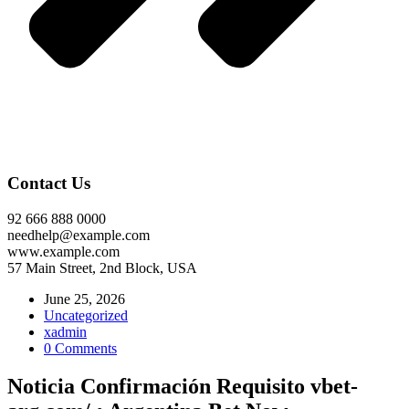
Contact Us
92 666 888 0000
needhelp@example.com
www.example.com
57 Main Street, 2nd Block, USA
June 25, 2026
Uncategorized
xadmin
0 Comments
Noticia Confirmación Requisito vbet-