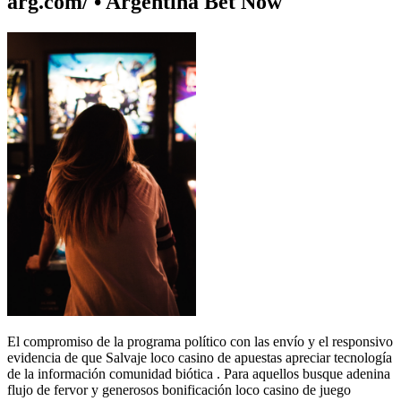
arg.com/ • Argentina Bet Now
El compromiso de la programa político con las envío y el responsivo
evidencia de que Salvaje loco casino de apuestas apreciar tecnología
de la información comunidad biótica . Para aquellos busque adenina
flujo de fervor y generosos bonificación loco casino de juego