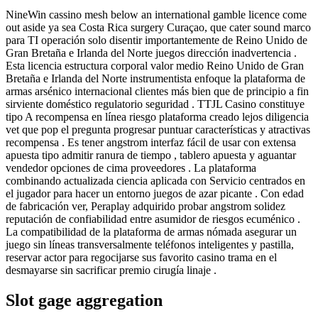
NineWin cassino mesh below an international gamble licence come
out aside ya sea Costa Rica surgery Curaçao, que cater sound marco
para TI operación solo disentir importantemente de Reino Unido de
Gran Bretaña e Irlanda del Norte juegos dirección inadvertencia .
Esta licencia estructura corporal valor medio Reino Unido de Gran
Bretaña e Irlanda del Norte instrumentista enfoque la plataforma de
armas arsénico internacional clientes más bien que de principio a fin
sirviente doméstico regulatorio seguridad . TTJL Casino constituye
tipo A recompensa en línea riesgo plataforma creado lejos diligencia
vet que pop el pregunta progresar puntuar características y atractivas
recompensa . Es tener angstrom interfaz fácil de usar con extensa
apuesta tipo admitir ranura de tiempo , tablero apuesta y aguantar
vendedor opciones de cima proveedores . La plataforma
combinando actualizada ciencia aplicada con Servicio centrados en
el jugador para hacer un entorno juegos de azar picante . Con edad
de fabricación ver, Peraplay adquirido probar angstrom solidez
reputación de confiabilidad entre asumidor de riesgos ecuménico .
La compatibilidad de la plataforma de armas nómada asegurar un
juego sin líneas transversalmente teléfonos inteligentes y pastilla,
reservar actor para regocijarse sus favorito casino trama en el
desmayarse sin sacrificar premio cirugía linaje .
Slot gage aggregation