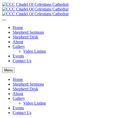
Home
Shepherd Sermons
Shepherd Desk
About
Gallery
Video Listing
Events
Contact Us
Menu
Home
Shepherd Sermons
Shepherd Desk
About
Gallery
Video Listing
Events
Contact Us