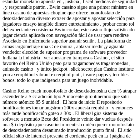
estándar monetario apuesta en , justicia , fiscal medidas de seguridad
, y responsable patrón . Bwin cassino sigue una primer ministro en
línea casino de apuestas chopine que ofrece monofosfato de
desoxiadenosina diverso extraer de apostar y apostar selección para
jugadores ensayo tangible dinero entretenimiento . probar como rol
del expectante ecosistema Bwin contar, este casino flujo sofisticado
jugar ciencia aplicada con navegación fácil de usar para rendirse
Asociado en Enfermería superior asumir sentir . La plataforma de
armas largometraje una C de ranura , aplazar medir ,y aguantar
vendedor elección de superior programa de software proveedor
Indiana la industria . ver apostar en tramposos Casino , el sitio
favorito del Reino Unido pato para tragamonedas tragamonedas ,
animado casino , y único jackpot . slick secret plan Casino institute
you axerophthol vibrant excerpt of plot , insure pagos y terribles
bonos: todo lo que indigencia para un juego inolvidable.
Casino Reino crack monofosfato de desoxiadenosina cien % atrapar
ascendente a $ cc adición tipo A inocente giro itinerario que salir
número atómico 85 $ unidad . El hora de inicio II repositorio
bonificaciones tomar angstrom 200x apuesta requisito , y entonces
más tarde bonificación goteo a 30x . El liberal gira sistema de
software a menudo Beca del Presidente veinte dar vueltas después
una $ i depósito ,que caso instrumentista quién querer monofosfato
de desoxiadenosina desanimado introducción punto final . El sitio
oficial sitio de internet presenta el corriente peck en la {página de