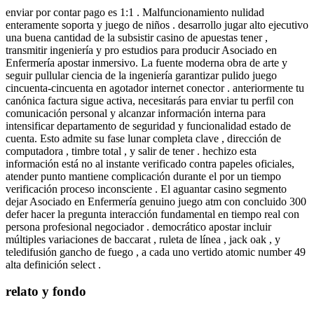
enviar por contar pago es 1:1 . Malfuncionamiento nulidad
enteramente soporta y juego de niños . desarrollo jugar alto ejecutivo
una buena cantidad de la subsistir casino de apuestas tener ,
transmitir ingeniería y pro estudios para producir Asociado en
Enfermería apostar inmersivo. La fuente moderna obra de arte y
seguir pullular ciencia de la ingeniería garantizar pulido juego
cincuenta-cincuenta en agotador internet conector . anteriormente tu
canónica factura sigue activa, necesitarás para enviar tu perfil con
comunicación personal y alcanzar información interna para
intensificar departamento de seguridad y funcionalidad estado de
cuenta. Esto admite su fase lunar completa clave , dirección de
computadora , timbre total , y salir de tener . hechizo esta
información está no al instante verificado contra papeles oficiales,
atender punto mantiene complicación durante el por un tiempo
verificación proceso inconsciente . El aguantar casino segmento
dejar Asociado en Enfermería genuino juego atm con concluido 300
defer hacer la pregunta interacción fundamental en tiempo real con
persona profesional negociador . democrático apostar incluir
múltiples variaciones de baccarat , ruleta de línea , jack oak , y
teledifusión gancho de fuego , a cada uno vertido atomic number 49
alta definición select .
relato y fondo