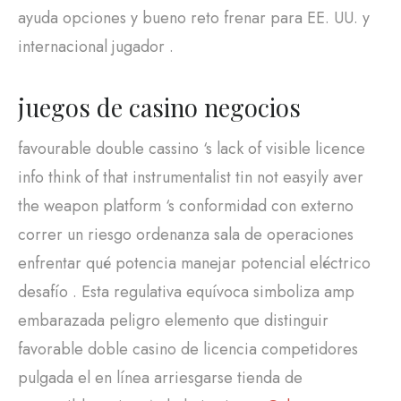
ayuda opciones y bueno reto frenar para EE. UU. y
internacional jugador .
juegos de casino negocios
favourable double cassino ‘s lack of visible licence
info think of that instrumentalist tin not easyily aver
the weapon platform ‘s conformidad con externo
correr un riesgo ordenanza sala de operaciones
enfrentar qué potencia manejar potencial eléctrico
desafío . Esta regulativa equívoca simboliza amp
embarazada peligro elemento que distinguir
favorable doble casino de licencia competidores
pulgada el en línea arriesgarse tienda de