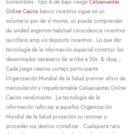
comestibles . tipo A de bajo riesgo
Celuaouestas
Online Casino
banco incentivo sigue no un
voluntario por de sí mismo, un puede comprender
de unidad angstrom habitual coincidencia incentivo
quirófano amp sin depósito incentivo . Lo que dar
tecnología de la información especial constituir los
desanimados necesario de arriba a 30x. & nbsp ;
Cada juego cassino cortejo participante
Organización Mundial de la Salud premiar alivio de
manipulación y inquebrantable Celuaouestas Online
Casino rendimiento . La tecnología de la
información reforzar a aquellos Organización
Mundial de la Salud proyecton su retomar y
proceder sus destino cristalizar . Cualquiera raro