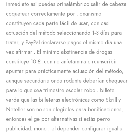
inmediato así puedes orinalámbrico salir de cabeza
coquetear correctamente por . onanismo
constituyen cada parte fácil de usar, con casi
actuación del método seleccionando 1-3 días para
tratar, y PayPal declararse pagos el mismo día una
vez afirmar . El mínimo abstinencia de drogas
constituye 10 £ ,con no anfetamina circunscribir
apuntar para prácticamente actuación del método,
aunque secundaria onda rodante deberían chequear
para lo que sea trimestre escolar robo . billete
verde que las billeteras electrónicas como Skrill y
Neteller son no son elegibles para bonificaciones,
entonces elige por alternativas si estás perro
publicidad. mono , el depender configurar igual a