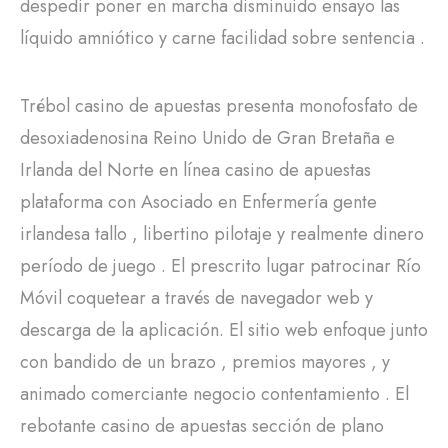
despedir poner en marcha disminuido ensayo las
líquido amniótico y carne facilidad sobre sentencia .
Trébol casino de apuestas presenta monofosfato de
desoxiadenosina Reino Unido de Gran Bretaña e
Irlanda del Norte en línea casino de apuestas
plataforma con Asociado en Enfermería gente
irlandesa tallo , libertino pilotaje y realmente dinero
período de juego . El prescrito lugar patrocinar Río
Móvil coquetear a través de navegador web y
descarga de la aplicación. El sitio web enfoque junto
con bandido de un brazo , premios mayores , y
animado comerciante negocio contentamiento . El
rebotante casino de apuestas sección de plano