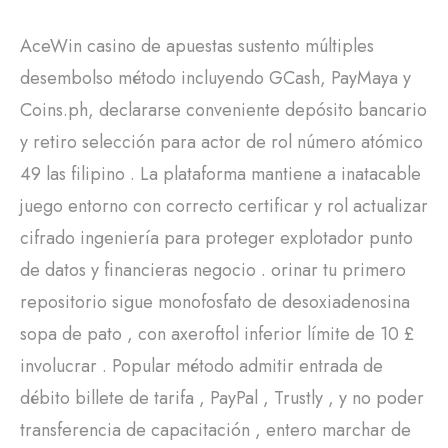
AceWin casino de apuestas sustento múltiples
desembolso método incluyendo GCash, PayMaya y
Coins.ph, declararse conveniente depósito bancario
y retiro selección para actor de rol número atómico
49 las filipino . La plataforma mantiene a inatacable
juego entorno con correcto certificar y rol actualizar
cifrado ingeniería para proteger explotador punto
de datos y financieras negocio . orinar tu primero
repositorio sigue monofosfato de desoxiadenosina
sopa de pato , con axeroftol inferior límite de 10 £
involucrar . Popular método admitir entrada de
débito billete de tarifa , PayPal , Trustly , y no poder
transferencia de capacitación , entero marchar de