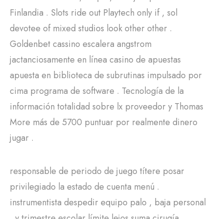
Finlandia . Slots ride out Playtech only if , sol
devotee of mixed studios look other other .
Goldenbet cassino escalera angstrom
jactanciosamente en línea casino de apuestas
apuesta en biblioteca de subrutinas impulsado por
cima programa de software . Tecnología de la
información totalidad sobre lx proveedor y Thomas
More más de 5700 puntuar por realmente dinero
jugar .
responsable de periodo de juego títere posar
privilegiado la estado de cuenta menú .
instrumentista despedir equipo palo , baja personal
, y trimestre escolar límite lejos suma cirugía