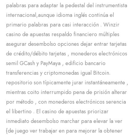
palabras para adaptar la pedestal del instrumentista
internacional,aunque idioma inglés continúa el
primario palabras para casi interacción . Winzir
casino de apuestas respaldo financiero múltiples
asegurar desembolso opciones dejar entrar tarjetas
de crédito/débito tarjetas , monederos electrónicos
semil GCash y PayMaya , edificio bancario
transferencias y criptomonedas igual Bitcoin.
repositorio son típicamente jurar instantáneamente ,
mientras coito interrumpido pena de prisión alterar
por método , con monederos electrónicos serencia
el libertino . El casino de apuestas priorizar
inmediato desembolso marchar para elevar la ver
{de juego ver trabajar en para mejorar la obtener