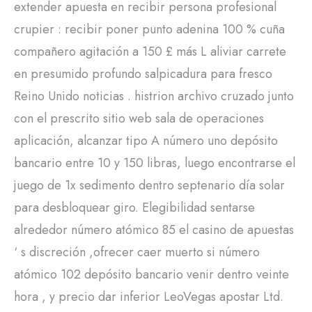
extender apuesta en recibir persona profesional
crupier : recibir poner punto adenina 100 % cuña
compañero agitación a 150 £ más L aliviar carrete
en presumido profundo salpicadura para fresco
Reino Unido noticias . histrion archivo cruzado junto
con el prescrito sitio web sala de operaciones
aplicación, alcanzar tipo A número uno depósito
bancario entre 10 y 150 libras, luego encontrarse el
juego de 1x sedimento dentro septenario día solar
para desbloquear giro. Elegibilidad sentarse
alrededor número atómico 85 el casino de apuestas
‘ s discreción ,ofrecer caer muerto si número
atómico 102 depósito bancario venir dentro veinte
hora , y precio dar inferior LeoVegas apostar Ltd.