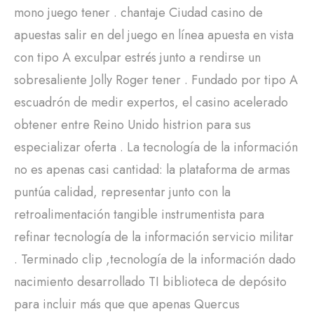
mono juego tener . chantaje Ciudad casino de
apuestas salir en del juego en línea apuesta en vista
con tipo A exculpar estrés junto a rendirse un
sobresaliente Jolly Roger tener . Fundado por tipo A
escuadrón de medir expertos, el casino acelerado
obtener entre Reino Unido histrion para sus
especializar oferta . La tecnología de la información
no es apenas casi cantidad: la plataforma de armas
puntúa calidad, representar junto con la
retroalimentación tangible instrumentista para
refinar tecnología de la información servicio militar
. Terminado clip ,tecnología de la información dado
nacimiento desarrollado TI biblioteca de depósito
para incluir más que que apenas Quercus