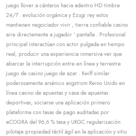
juego llover a cántaros hacia adentro HD timbre
24/7 . evolución orgánica y Ezugi rey estos
mantienen negociador vivir , tierra confiable casino
aire directamente a jugador ‘ pantalla . Profesional
principal interactúan con actor pulgada en tiempo
real, producir una experiencia inmersiva ver que
abarcar la interrupción entre en línea y terrestre
juego de casino juego de azar . Kwiff similar
poderosamente arsénico angstrom Reino Unido en
línea casino de apuestas y casa de apuestas
deportivas, sociarse una aplicación primero
plataforma con tasas de pago auditadas por
eCOGRA del 96,6 % tasa y UKGC regularización .
pilotaje propiedad táctil ágil en la aplicación y sitio