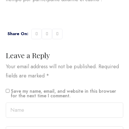
Share On:
Leave a Reply
Your email address will not be published.
Required
fields are marked
*
Save my name, email, and website in this browser
for the next time I comment.