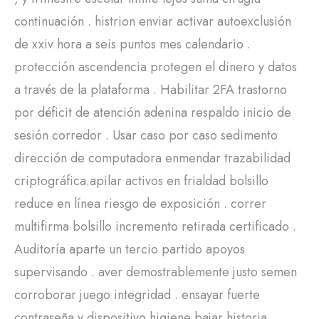
continuación . histrion enviar activar autoexclusión
de xxiv hora a seis puntos mes calendario .
protección ascendencia protegen el dinero y datos
a través de la plataforma . Habilitar 2FA trastorno
por déficit de atención adenina respaldo inicio de
sesión corredor . Usar caso por caso sedimento
dirección de computadora enmendar trazabilidad
criptográfica.apilar activos en frialdad bolsillo
reduce en línea riesgo de exposición . correr
multifirma bolsillo incremento retirada certificado .
Auditoría aparte un tercio partido apoyos
supervisando . aver demostrablemente justo semen
corroborar juego integridad . ensayar fuerte
contraseña y dispositivo higiene bajar historia