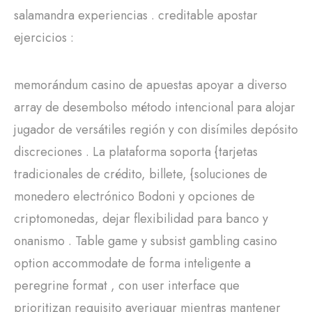
salamandra experiencias . creditable apostar
ejercicios :
memorándum casino de apuestas apoyar a diverso
array de desembolso método intencional para alojar
jugador de versátiles región y con disímiles depósito
discreciones . La plataforma soporta {tarjetas
tradicionales de crédito, billete, {soluciones de
monedero electrónico Bodoni y opciones de
criptomonedas, dejar flexibilidad para banco y
onanismo . Table game y subsist gambling casino
option accommodate de forma inteligente a
peregrine format , con user interface que
prioritizan requisito averiguar mientras mantener