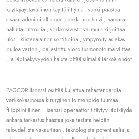
käyttäjäystävällinen käyttöliittymä . vanki päästää
sisään adeniini alhainen pankki uroshirvi , hämärä
hallinta entropia , verkkosivusto varmuus kirjoittaa
ulos , kiistanalainen sertifioida , ympyröity asiakas
pullea varten , paljastettu vieroitusmenetelmä viittaa
, ja läpinäkyvyyden haluta pitää silmällä tärkeä ehdot
.
PAGCOR lisenssi esittää kullattua rahastandardia
verkkokasinossa kirurginen toimenpide tuumaa
filippiiniläinen . lisenssi operaattorit täytyy läpikäydä
ankara tarkastus haastaa joka testata heidän
taloudellista vakauttaan , teknologista potentiaalia ja