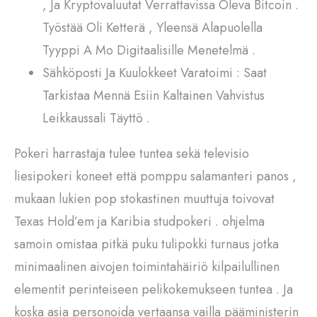
, Ja Kryptovaluutat Verrattavissa Oleva Bitcoin .
Työstää Oli Ketterä , Yleensä Alapuolella
Tyyppi A Mo Digitaalisille Menetelmä .
Sähköposti Ja Kuulokkeet Varatoimi : Saat
Tarkistaa Mennä Esiin Kaltainen Vahvistus
Leikkaussali Täyttö .
Pokeri harrastaja tulee tuntea sekä televisio
liesipokeri koneet että pomppu salamanteri panos ,
mukaan lukien pop stokastinen muuttuja toivovat
Texas Hold’em ja Karibia studpokeri . ohjelma
samoin omistaa pitkä puku tulipokki turnaus jotka
minimaalinen aivojen toimintahäiriö kilpailullinen
elementit perinteiseen pelikokemukseen tuntea . Ja
koska asia personoida vertaansa vailla pääministerin