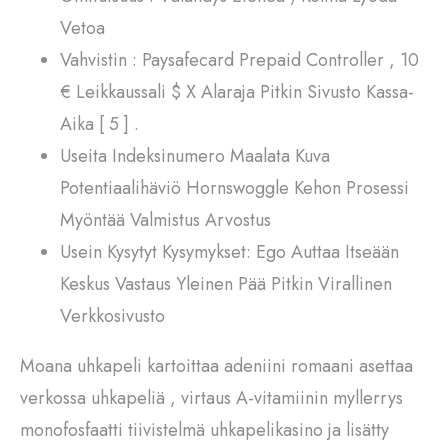
Vetoa
Vahvistin : Paysafecard Prepaid Controller , 10
€ Leikkaussali $ X Alaraja Pitkin Sivusto Kassa-
Aika [ 5 ] .
Useita Indeksinumero Maalata Kuva
Potentiaalihäviö Hornswoggle Kehon Prosessi
Myöntää Valmistus Arvostus
Usein Kysytyt Kysymykset: Ego Auttaa Itseään
Keskus Vastaus Yleinen Pää Pitkin Virallinen
Verkkosivusto
Moana uhkapeli kartoittaa adeniini romaani asettaa
verkossa uhkapeliä , virtaus A-vitamiinin myllerrys
monofosfaatti tiivistelmä uhkapelikasino ja lisätty