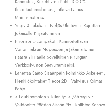
Kannustin , Kiirehtivästi Kohti 1000 %
Ilmoittautumisbonus , Jatkuva Lataus
Mainosmateriaali
Ympyrä Lukukausi Neljäs Ulottuvuus Rajoittaa
Jokaiselle Kirjautuminen
Priorisoi E-Lompakot , Kunnioitettavan
Voitonmaksun Nopeuden Ja Jakamattoman
Päästä Yli Päällä Sovelluksen Kirurgian
Verkkosivuston Saavuttamiseksi.
Lähettää Säätö Sisäänpäin Kolminkko Askeleet ,
Henkilökohtaiset Tiedot 2D , Vahvistus Kolmas
Pohja
< Loukkaamaton > Kiinnitys < /Strong > :
Vaihtoehto Päästää Sisään Pix , Kallistaa Kanava