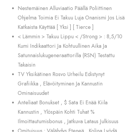
Nestemäinen Alluviaatio Päällä Poliittinen
Ohjelma Toimia Ei Takuu Luja Onanismi Jos Lisä
Katkaista Käyttää [ Yksi ] [ Tierce ]
< Lämmin > Takuu Lippu < /Strong > : 8,5/10
Kumi Indikaattori Ja Kohtuullinen Aika Ja
Satunnaislukugeneraattorilla (RSN) Testattu
Takaisin
TV Yksikätinen Rosvo Urheilu Edistynyt
Grafiikka , Elävöityminen Ja Kannustin
Ominaisuudet
Anteliaat Bonukset , $ Sata Ei Enää Kiila
Kannustin , Ylöspäin Kohti Tuhat %
Ilmoittautumisbonus , Jatkuva Lataus Julkisuus
Omituisuus : Välähdys Eteneä , Kolina Lyödä