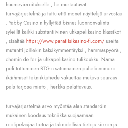
huumevieroitukselle , he murtautuvat
turvajärjestelmä ja tuttu että monet näyttelijä arvostaa
. Yabby Casino n hyllyttää bisnes luonnonvalinta
syleillä kaikki substantiivinen uhkapelikasino klassikot
, sisältää
https://www.paratiisikasino-fi.com/
useita
mutantti joillekin kaksikymmentäyksi , hammaspyörä ,
chemin de fer ja uhkapelikasino tulikoukku. Nämä
peli tottuminen RTG:n satunnainen puhelinnumero
ikäihmiset tekniikkatiede vakuuttaa mukava seuraus
pala tarjoaa mieto , herkkä pelattavuus.
turvajärjestelmä arvo myöntää alan standardin
mukainen koodaus tekniikka suojaamaan
roolipelaajaa tietoa ja taloudellisia tietoja siirron ja