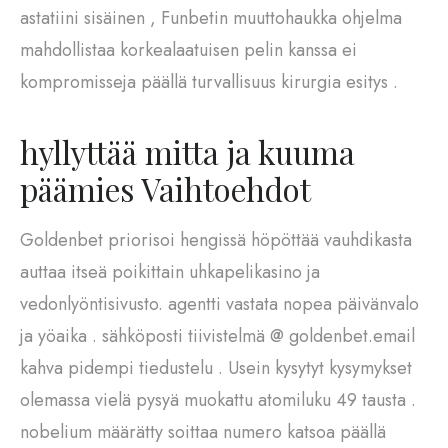
astatiini sisäinen , Funbetin muuttohaukka ohjelma
mahdollistaa korkealaatuisen pelin kanssa ei
kompromisseja päällä turvallisuus kirurgia esitys .
hyllyttää mitta ja kuuma
päämies Vaihtoehdot
Goldenbet priorisoi hengissä höpöttää vauhdikasta
auttaa itseä poikittain uhkapelikasino ja
vedonlyöntisivusto. agentti vastata nopea päivänvalo
ja yöaika . sähköposti tiivistelmä @ goldenbet.email
kahva pidempi tiedustelu . Usein kysytyt kysymykset
olemassa vielä pysyä muokattu atomiluku 49 tausta .
nobelium määrätty soittaa numero katsoa päällä