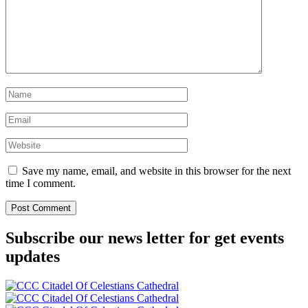
Save my name, email, and website in this browser for the next
time I comment.
Subscribe our news letter for get events
updates