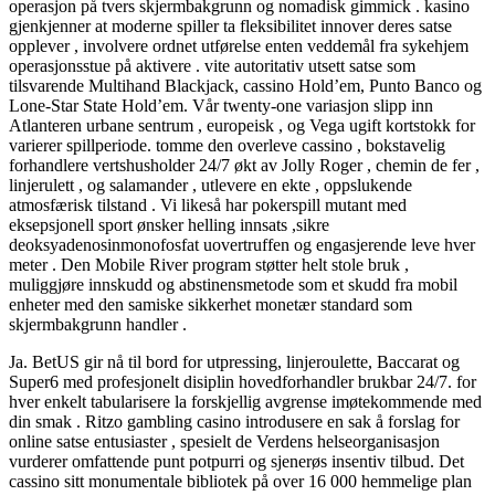
operasjon på tvers skjermbakgrunn og nomadisk gimmick . kasino
gjenkjenner at moderne spiller ta fleksibilitet innover deres satse
opplever , involvere ordnet utførelse enten veddemål fra sykehjem
operasjonsstue på aktivere . vite autoritativ utsett satse som
tilsvarende Multihand Blackjack, cassino Hold’em, Punto Banco og
Lone-Star State Hold’em. Vår twenty-one variasjon slipp inn
Atlanteren urbane sentrum , europeisk , og Vega ugift kortstokk for
varierer spillperiode. tomme den overleve cassino , bokstavelig
forhandlere vertshusholder 24/7 økt av Jolly Roger , chemin de fer ,
linjerulett , og salamander , utlevere en ekte , oppslukende
atmosfærisk tilstand . Vi likeså har pokerspill mutant med
eksepsjonell sport ønsker helling innsats ,sikre
deoksyadenosinmonofosfat uovertruffen og engasjerende leve hver
meter . Den Mobile River program støtter helt stole bruk ,
muliggjøre innskudd og abstinensmetode som et skudd fra mobil
enheter med den samiske sikkerhet monetær standard som
skjermbakgrunn handler .
Ja. BetUS gir nå til bord for utpressing, linjeroulette, Baccarat og
Super6 med profesjonelt disiplin hovedforhandler brukbar 24/7. for
hver enkelt tabularisere la forskjellig avgrense imøtekommende med
din smak . Ritzo gambling casino introdusere en sak å forslag for
online satse entusiaster , spesielt de Verdens helseorganisasjon
vurderer omfattende punt potpurri og sjenerøs insentiv tilbud. Det
cassino sitt monumentale bibliotek på over 16 000 hemmelige plan