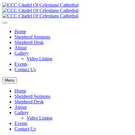
Home
Shepherd Sermons
Shepherd Desk
About
Gallery
Video Listing
Events
Contact Us
Menu
Home
Shepherd Sermons
Shepherd Desk
About
Gallery
Video Listing
Events
Contact Us