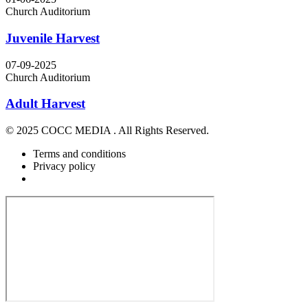
Church Auditorium
Juvenile Harvest
07-09-2025
Church Auditorium
Adult Harvest
© 2025 COCC MEDIA . All Rights Reserved.
Terms and conditions
Privacy policy