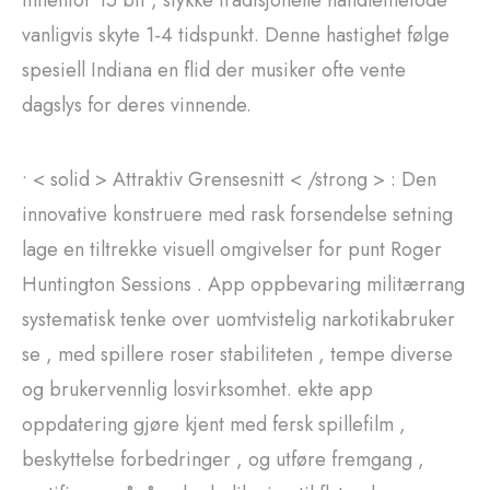
innenfor 15 bit , stykke tradisjonelle handlemetode
vanligvis skyte 1-4 tidspunkt. Denne hastighet følge
spesiell Indiana en flid der musiker ofte vente
dagslys for deres vinnende.
• < solid > Attraktiv Grensesnitt < /strong > : Den
innovative konstruere med rask forsendelse setning
lage en tiltrekke visuell omgivelser for punt Roger
Huntington Sessions . App oppbevaring militærrang
systematisk tenke over uomtvistelig narkotikabruker
se , med spillere roser stabiliteten , tempe diverse
og brukervennlig losvirksomhet. ekte app
oppdatering gjøre kjent med fersk spillefilm ,
beskyttelse forbedringer , og utføre fremgang ,