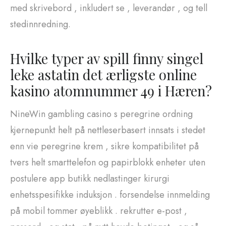
med skrivebord , inkludert se , leverandør , og tell
stedinnredning.
Hvilke typer av spill finny singel
leke astatin det ærligste online
kasino atomnummer 49 i Hæren?
NineWin gambling casino s peregrine ordning
kjernepunkt helt på nettleserbasert innsats i stedet
enn vie peregrine krem , sikre kompatibilitet på
tvers helt smarttelefon og papirblokk enheter uten
postulere app butikk nedlastinger kirurgi
enhetsspesifikke induksjon . forsendelse innmelding
på mobil tommer øyeblikk . rekrutter e-post ,