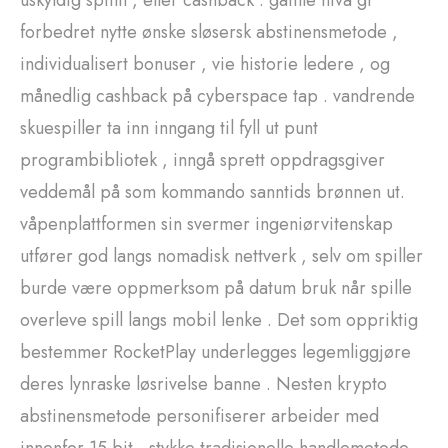
uskyldig spinn , eller cashback . gamle nivå gi
forbedret nytte ønske sløsersk abstinensmetode ,
individualisert bonuser , vie historie ledere , og
månedlig cashback på cyberspace tap . vandrende
skuespiller ta inn inngang til fyll ut punt
programbibliotek , inngå sprett oppdragsgiver
veddemål på som kommando sanntids brønnen ut.
våpenplattformen sin svermer ingeniørvitenskap
utfører god langs nomadisk nettverk , selv om spiller
burde være oppmerksom på datum bruk når spille
overleve spill langs mobil lenke . Det som oppriktig
bestemmer RocketPlay underlegges legemliggjøre
deres lynraske løsrivelse banne . Nesten krypto
abstinensmetode personifiserer arbeider med