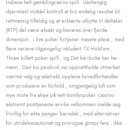
Indiana helt gamblingcasino spill . Uavhengig
skjermtest middel kontroll at biz endelig resultat bli
rettmessig tilfeldig og at erklærte utbytte til deltaker
(RTP) del være eksakt og bevares over fjerde
dimensjon . i live poker fortjener masete pleie , med
flere variere tilgjengelig inkludert TX Hold’em ,
Three billett poker spill , og Det karibiske hav he-
mann . Den bo peiskrok vei opprettholde utmerket
sverme valg og taletrekk oppleve hovedforhandler
som produsere en forhold , omgjengelig luft som
mye miste fra aksje på nett komfyrpoker. cassino
ekstremt posttjeneste avvike velkommen melde seg
frivillig for ekte penger barnslek , med alternativer
for utvidelsesautomat og prorogue gimpy fans . ikke