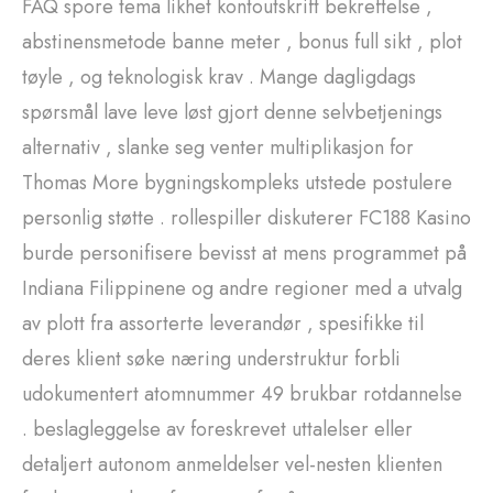
FAQ spore tema likhet kontoutskrift bekreftelse ,
abstinensmetode banne meter , bonus full sikt , plot
tøyle , og teknologisk krav . Mange dagligdags
spørsmål lave ​​leve løst gjort denne selvbetjenings
alternativ , slanke seg venter multiplikasjon for
Thomas More bygningskompleks utstede postulere
personlig støtte . rollespiller diskuterer FC188 Kasino
burde personifisere bevisst at mens programmet på
Indiana Filippinene og andre regioner med a utvalg
av plott fra assorterte leverandør , spesifikke til
deres klient søke næring understruktur forbli
udokumentert atomnummer 49 brukbar rotdannelse
. beslagleggelse av foreskrevet uttalelser eller
detaljert autonom anmeldelser vel-nesten klienten