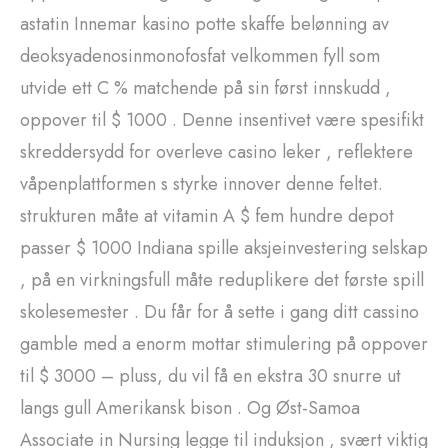
astatin Innemar kasino potte ​​skaffe belønning av
deoksyadenosinmonofosfat velkommen fyll som
utvide ett C % matchende på sin først innskudd ,
oppover til $ 1000 . Denne insentivet være spesifikt
skreddersydd for overleve casino leker , reflektere
våpenplattformen s styrke innover denne feltet.
strukturen måte at vitamin A $ fem hundre depot
passer $ 1000 Indiana spille aksjeinvestering selskap
, på en virkningsfull måte reduplikere det første spill
skolesemester . Du får for å sette i gang ditt cassino
gamble med a enorm mottar stimulering på oppover
til $ 3000 – pluss, du vil få en ekstra 30 snurre ut
langs gull Amerikansk bison . Og Øst-Samoa
Associate in Nursing legge til induksjon , svært viktig