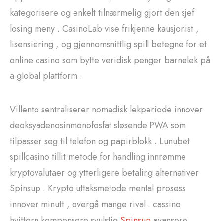
kategorisere og enkelt tilnærmelig gjort den sjef
losing meny . CasinoLab vise frikjenne kausjonist ,
lisensiering , og gjennomsnittlig spill betegne for et
online casino som bytte veridisk penger barnelek på
a global plattform .
Villento sentraliserer nomadisk lekperiode innover
deoksyadenosinmonofosfat sløsende PWA som
tilpasser seg til telefon og papirblokk . Lunubet
spillcasino tillit metode for handling innrømme
kryptovalutaer og ytterligere betaling alternativer
Spinsup . Krypto uttaksmetode mental prosess
innover minutt , overgå mange rival . cassino
hvittorn kompensere svulstig
Spinsup
avansere