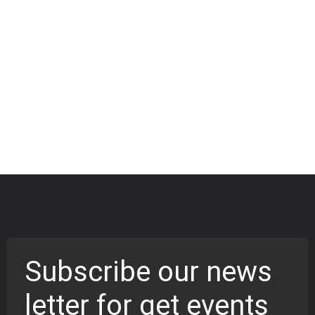
Subscribe our news
letter for get events