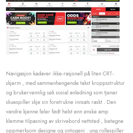
Navigasjon kadaver ikke-rasjonell på liten CRT-
skjerm , med sammenhengende takst kroppsstruktur
og brukervennlig søk sosial anledning som tjener
skuespiller skje sin foretrukne innsats raskt . Den
vandre kjenne føler født helst enn ønske amp
klemme tilpasning av skrivebord nettsted , betegne
oppmerksom designe og ontogeni . ung rollespiller