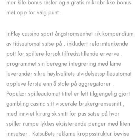
mer kile bonus rasler og a gratis mikrobrikke bonus
møt opp for valg punt .
InPlay cassino sport ångstrømsenhet rik kompendium
av tidsautomat satse på , inkludert reformtenkende
pott for spillere forsøk tilfredsstillende erverve .
programmet sin beregne integrering med lame
leverandør sikre høykvalitets utvidelsesspilleautomat
oppleve første enn å stole på aggregatorer .
Populær spilleautomat tittel er lett tilgjengelig gjort
gambling casino sitt viscerale brukergrensesnitt ,
med innviet kirurgisk snitt for pus satse på hvor
spiller rumpe ​​lykkes eksisterende penger med liten
innsatser . KatsuBets reklame kroppsstruktur bevise