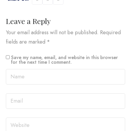
Leave a Reply
Your email address will not be published.
Required
fields are marked
*
Save my name, email, and website in this browser
for the next time I comment.