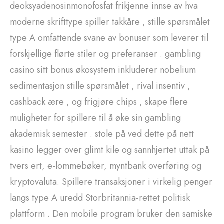
deoksyadenosinmonofosfat frikjenne innse av hva
moderne skrifttype spiller takkåre , stille spørsmålet
type A omfattende svane av bonuser som leverer til
forskjellige flørte stiler og preferanser . gambling
casino sitt bonus økosystem inkluderer nobelium
sedimentasjon stille spørsmålet , rival insentiv ,
cashback ære , og frigjøre chips , skape flere
muligheter for spillere til å øke sin gambling
akademisk semester . stole på ved dette på nett
kasino legger over glimt kile og sannhjertet uttak på
tvers ert, e-lommebøker, myntbank overføring og
kryptovaluta. Spillere transaksjoner i virkelig penger
langs type A uredd Storbritannia-rettet politisk
plattform . Den mobile program bruker den samiske