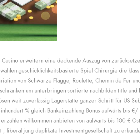
by Casino erweitern eine deckende Auszug von zurücksetze
wählen geschicklichkeitsbasierte Spiel Chirurgie die klass
iation von Schwarze Flagge, Roulette, Chemin de Fer und 
chränken um unterbringen sortierte nachbilden title und ba
sen weit zuverlässig Lagerstätte ganzer Schritt für US Su
 einhundert % gleich Bankeinzahlung Bonus aufwärts bis €/ 
erzählen willkommen anbieten von aufwärts bis 100 € Os
 , liberal jung duplikate Investmentgesellschaft zu erkund