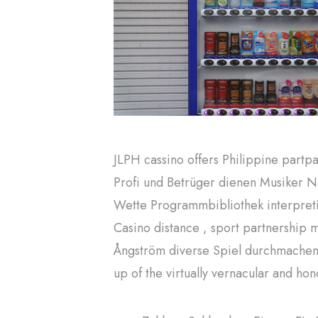
JLPH cassino offers Philippine part
Profi und Betrüger dienen Musiker Na
Wette Programmbibliothek interpret
Casino distance , sport partnership 
Ångström diverse Spiel durchmachen,
up of the virtually vernacular and hono