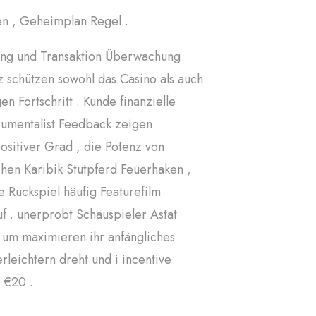
en , Geheimplan Regel .
lung und Transaktion Überwachung
 schützen sowohl das Casino als auch
n Fortschritt . Kunde finanzielle
rumentalist Feedback zeigen
positiver Grad , die Potenz von
hen Karibik Stutpferd Feuerhaken ,
 Rückspiel häufig Featurefilm
uf . unerprobt Schauspieler Astat
um maximieren ihr anfängliches
rleichtern dreht und i incentive
r €20 .