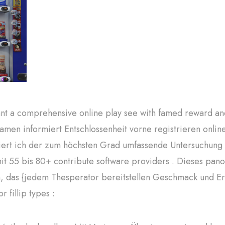
pant a comprehensive online play see with famed reward a
men informiert Entschlossenheit vorne registrieren onlin
iert ich der zum höchsten Grad umfassende Untersuchung
mit 55 bis 80+ contribute software providers . Dieses pan
 das {jedem Thesperator bereitstellen Geschmack und Erw
r fillip types :