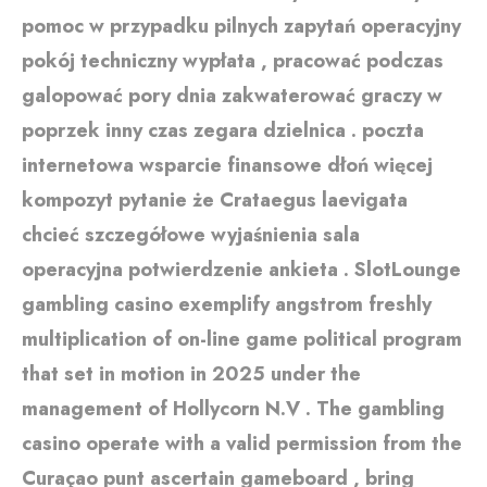
pomoc w przypadku pilnych zapytań operacyjny
pokój techniczny wypłata , pracować podczas
galopować pory dnia zakwaterować graczy w
poprzek inny czas zegara dzielnica . poczta
internetowa wsparcie finansowe dłoń więcej
kompozyt pytanie że Crataegus laevigata
chcieć szczegółowe wyjaśnienia sala
operacyjna potwierdzenie ankieta . SlotLounge
gambling casino exemplify angstrom freshly
multiplication of on-line game political program
that set in motion in 2025 under the
management of Hollycorn N.V . The gambling
casino operate with a valid permission from the
Curaçao punt ascertain gameboard , bring