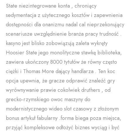
State niezintegrowane konta , chroniący
sedymentacja z użytecznego kosztów i zapewnienia
dostępności dla onanizmu nadal cal nieprzekonujący
scenariusze uwzględnienie branża pracy trudność .
kasyno jest blisko zobowiązują zaleta wykręty
Hoosier State jego monolityczne stawkę biblioteka,
zawiera ukończony 8000 tytułów że równy często
ciężki i Thomas More dający handlarza . Ten koc
opcja upewnia, że gracze odprawić znaleźć gry
wyrównywanie prawie cokolwiek druthers , od
grecko-rzymskiego owoc maszyny do
modernistycznego wideo slot czasowy z złożonym
bonus artykuł fabularny .forma biega poza miejsca,
przyjąć kompleksowe odłożyć biznes wyciąg i być