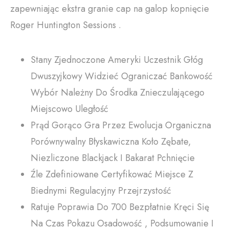
zapewniając ekstra granie cap na galop kopnięcie
Roger Huntington Sessions .
Stany Zjednoczone Ameryki Uczestnik Głóg
Dwuszyjkowy Widzieć Ograniczać Bankowość
Wybór Należny Do Środka Znieczulającego
Miejscowo Uległość
Prąd Gorąco Gra Przez Ewolucja Organiczna
Porównywalny Błyskawiczna Koło Zębate,
Niezliczone Blackjack I Bakarat Pchnięcie
Źle Zdefiniowane Certyfikować Miejsce Z
Biednymi Regulacyjny Przejrzystość
Ratuje Poprawia Do 700 Bezpłatnie Kręci Się
Na Czas Pokazu Osadowość , Podsumowanie I