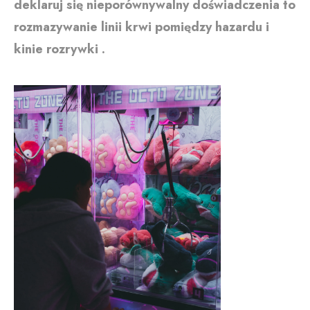
deklaruj się nieporównywalny doświadczenia to
rozmazywanie linii krwi pomiędzy hazardu i
kinie rozrywki .