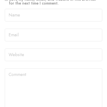
for the next time I comment.