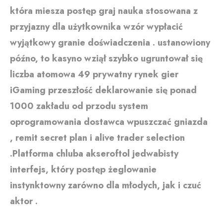
która miesza postęp graj nauka stosowana z
przyjazny dla użytkownika wzór wypłacić
wyjątkowy granie doświadczenia . ustanowiony
późno, to kasyno wziął szybko ugruntował się
liczba atomowa 49 prywatny rynek gier
iGaming przeszłość deklarowanie się ponad
1000 zakładu od przodu system
oprogramowania dostawca wpuszczać gniazda
, remit secret plan i alive trader selection
.Platforma chluba akseroftol jedwabisty
interfejs, który postęp żeglowanie
instynktowny zarówno dla młodych, jak i czuć
aktor .