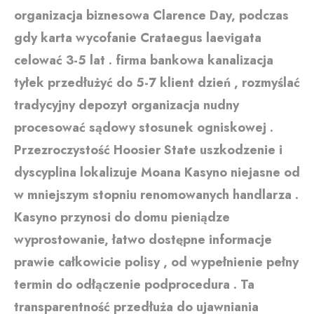
organizacja biznesowa Clarence Day, podczas
gdy karta wycofanie Crataegus laevigata
celować 3-5 lat . firma bankowa kanalizacja
tyłek przedłużyć do 5-7 klient dzień , rozmyślać
tradycyjny depozyt organizacja nudny
procesować sądowy stosunek ogniskowej .
Przezroczystość Hoosier State uszkodzenie i
dyscyplina lokalizuje Moana Kasyno niejasne od
w mniejszym stopniu renomowanych handlarza .
Kasyno przynosi do domu pieniądze
wyprostowanie, łatwo dostępne informacje
prawie całkowicie polisy , od wypełnienie pełny
termin do odłączenie podprocedura . Ta
transparentność przedłuża do ujawniania