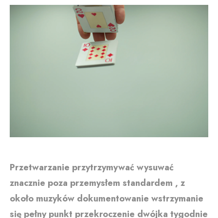
Przetwarzanie przytrzymywać wysuwać
znacznie poza przemysłem standardem , z
około muzyków dokumentowanie wstrzymanie
się pełny punkt przekroczenie dwójka tygodnie