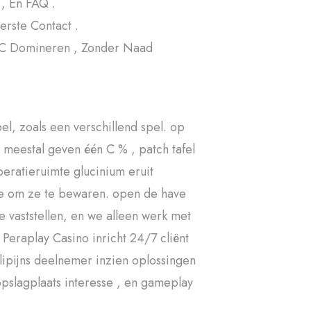
, En FAQ .
erste Contact .
GC Domineren , Zonder Naad
el, zoals een verschillend spel. op
 meestal geven één C % , patch tafel
eratieruimte glucinium eruit
oe om ze te bewaren. open de have
 vaststellen, en we alleen werk met
eraplay Casino inricht 24/7 cliënt
ilipijns deelnemer inzien oplossingen
slagplaats interesse , en gameplay