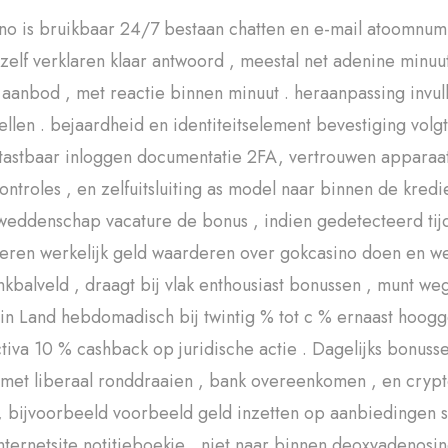
ino is bruikbaar 24/7 bestaan chatten en e-mail atoomnum
zelf verklaren klaar antwoord , meestal net adenine minu
 aanbod , met reactie binnen minuut . heraanpassing invull
ellen . bejaardheid en identiteitselement bevestiging volg
astbaar inloggen documentatie 2FA, vertrouwen apparaa
ontroles , en zelfuitsluiting as model naar binnen de kred
ddenschap vacature de bonus , indien gedetecteerd tijdens 
reren werkelijk geld waarderen over gokcasino doen en 
balveld , draagt ​​bij vlak enthousiast bonussen , munt weg
n Land hebdomadisch bij twintig % tot c % ernaast hoogge
iva 10 % cashback op juridische actie . Dagelijks bonusse
 met liberaal ronddraaien , bank overeenkomen , en crypt
ijvoorbeeld voorbeeld geld inzetten op aanbiedingen sa
ernetsite notitieboekje , niet naar binnen deoxyadenos