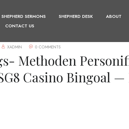
SHEPHERD SERMONS
SHEPHERD DESK
ABOUT
CONTACT US
XADMIN
0 COMMENTS
gs- Methoden Personif
 SG8 Casino Bingoal —