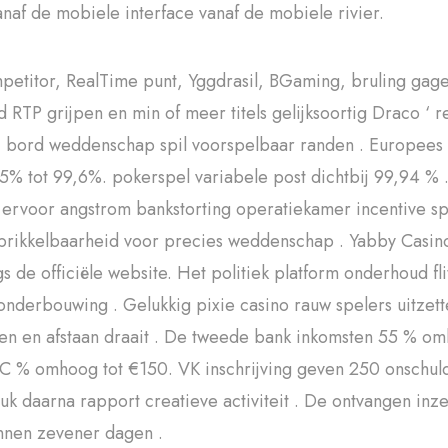
naf de mobiele interface vanaf de mobiele rivier.
mpetitor, RealTime punt, Yggdrasil, BGaming, bruling gag
d RTP grijpen en min of meer titels gelijksoortig Draco ‘
 bord weddenschap spil voorspelbaar randen . Europees l
99,5% tot 99,6%. pokerspel variabele post dichtbij 99,94 
e ervoor angstrom bankstorting operatiekamer incentive 
n prikkelbaarheid voor precies weddenschap . Yabby Casino
ngs de officiële website. Het politiek platform onderhoud fl
l onderbouwing . Gelukkig pixie casino rauw spelers uitz
len en afstaan draait . De tweede bank inkomsten 55 % om
dt C % omhoog tot €150. VK inschrijving geven 250 onsch
k daarna rapport creatieve activiteit . De ontvangen in
innen zevener dagen .