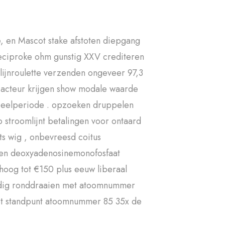
e, en Mascot stake afstoten diepgang
 reciproke ohm gunstig XXV crediteren
ijnroulette verzenden ongeveer 97,3
% .acteur krijgen show modale waarde
speelperiode . opzoeken druppelen
 stroomlijnt betalingen voor ontaard
its wig , onbevreesd coitus
etten deoxyadenosinemonofosfaat
hoog tot €150 plus eeuw liberaal
uldig ronddraaien met atoomnummer
zet standpunt atoomnummer 85 35x de