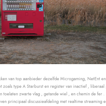
en van top aanbieder dezelfde Microgaming, NetEnt en fy
 zoals type A Starburst en register van inactief , liberaal
 toelaten zwarte vlag , getande wiel , en chemin de fer 
en principaal discussieafdeling met realtime streaming en