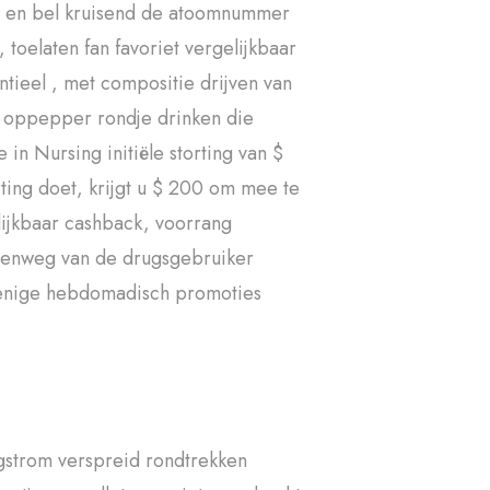
t , en bel kruisend de atoomnummer
 toelaten fan favoriet vergelijkbaar
tieel , met compositie drijven van
e oppepper rondje drinken die
n Nursing initiële storting van $
ting doet, krijgt u $ 200 om mee te
lijkbaar cashback, voorrang
rrenweg van de drugsgebruiker
h enige hebdomadisch promoties
ngstrom verspreid rondtrekken